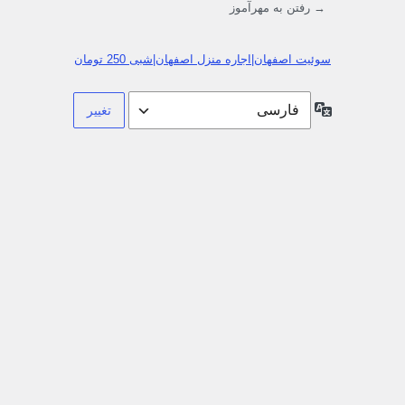
→ رفتن به مهرآموز
سوئیت اصفهان|اجاره منزل اصفهان|شبی 250 تومان
زبان