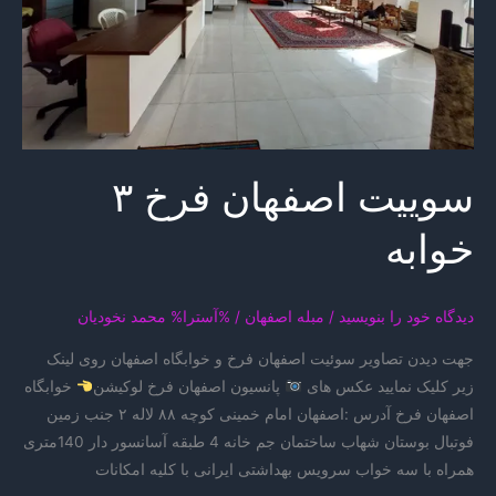
سوییت اصفهان فرخ ۳
خوابه
دیدگاه‌ خود را بنویسید
/
مبله اصفهان
/ %آسترا%
محمد نخودیان
جهت دیدن تصاویر سوئیت اصفهان فرخ و خوابگاه اصفهان روی لینک
زیر کلیک نمایید عکس های
پانسیون اصفهان فرخ لوکیشن
خوابگاه
اصفهان فرخ آدرس :اصفهان امام خمینی کوچه ۸۸ لاله ۲ جنب زمین
فوتبال بوستان شهاب ساختمان جم خانه 4 طبقه آسانسور دار 140متری
همراه با سه خواب سرویس بهداشتی ایرانی با کلیه امکانات