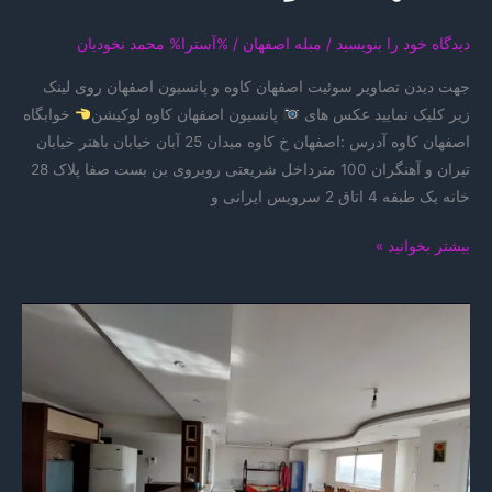
دیدگاه‌ خود را بنویسید
/
مبله اصفهان
/ %آسترا%
محمد نخودیان
جهت دیدن تصاویر سوئیت اصفهان کاوه و پانسیون اصفهان روی لینک
زیر کلیک نمایید عکس های
پانسیون اصفهان کاوه لوکیشن
خوابگاه
اصفهان کاوه آدرس :اصفهان خ کاوه میدان 25 آبان خیابان باهنر خیابان
تیران و آهنگران 100 مترداخل شریعتی روبروی بن بست صفا پلاک 28
خانه یک طبقه 4 اتاق 2 سرویس ایرانی و
اجاره
بیشتر بخوانید »
اتاق
در
پانسیون
اصفهان
کاوه