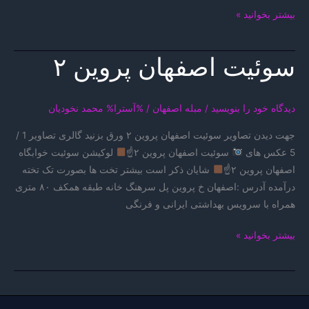
سوییت
بیشتر بخوانید »
اصفهان
فرخ
سوئیت اصفهان پروین ۲
۳
خوابه
دیدگاه‌ خود را بنویسید
/
مبله اصفهان
/ %آسترا%
محمد نخودیان
جهت دیدن تصاویر سوئیت اصفهان پروین ۲ ورق بزنید گالری تصاویر 1 /
5 عکس های
سوئیت اصفهان پروین ۲☝
لوکیشن سوئیت خوابگاه
اصفهان پروین ۲☝
شایان ذکر است بیشتر تخت ها بصورت تک تخته
درآمده آدرس :اصفهان خ پروین پل سرهنگ خانه طبقه همکف ۸۰ متری
همراه با سرویس بهداشتی ایرانی و فرنگی
سوئیت
بیشتر بخوانید »
اصفهان
پروین
۲