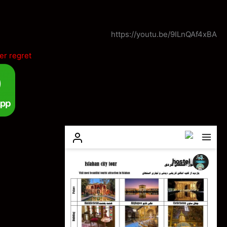
https://youtu.be/9ILnQAf4xBA
er regret